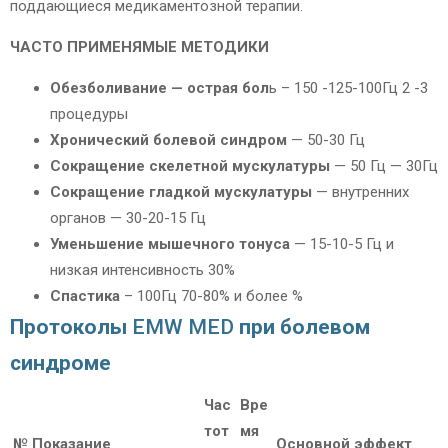
поддающиеся медикаментозной терапии.
ЧАСТО ПРИМЕНЯМЫЕ МЕТОДИКИ
Обезболивание — острая бол
ь – 150 -125-100Гц 2 -3
процедуры
Хронический болевой синдром
— 50-30 Гц
Сокращение скелетной мускулатуры
— 50 Гц — 30Гц
Сокращение гладкой мускулатуры
— внутренних
органов — 30-20-15 Гц
Уменьшение мышечного тонуса
— 15-10-5 Гц и
низкая интенсивность 30%
Спастика
– 100Гц 70-80% и более %
Протоколы
EMW MED
при болевом
синдроме
Час
Вре
тот
мя
№
Показание
Основной эффект