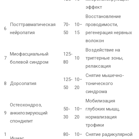
эффект
Восстановление
Посттравматическая
70-
10–
проводимости,
6
нейропатия
50
15
регенерация нервных
волокон
Воздействие на
Миофасциальный
125-
7
10
триггерные зоны,
болевой синдром
80
релаксация
Снятие мышечно-
125-
10–
8
Дорсопатия
тонического
50
20
синдрома
Мобилизация
Остеохондроз,
50-
10–
глубоких мышц,
9
анкилозирующий
30
20
нормализация
спондилит
трофики
1
80-
10–
Снятие радикулярной
Ишиас