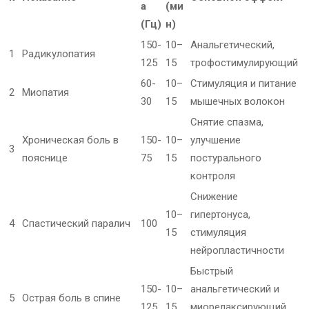
а
(ми
(Гц)
н)
150-
10–
Анальгетический,
1
Радикулопатия
125
15
трофостимулирующий
60-
10–
Стимуляция и питание
2
Миопатия
30
15
мышечных волокон
Снятие спазма,
Хроническая боль в
150-
10–
улучшение
3
пояснице
75
15
постурального
контроля
Снижение
10–
гипертонуса,
4
Спастический паралич
100
15
стимуляция
нейропластичности
Быстрый
150-
10–
анальгетический и
5
Острая боль в спине
125
15
миорелаксирующий