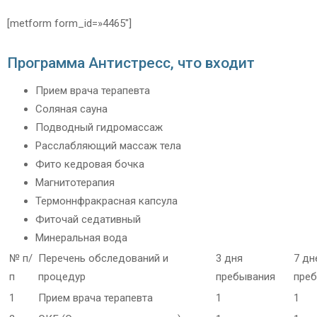
[metform form_id=»4465″]
Программа Антистресс, что входит
Прием врача терапевта
Соляная сауна
Подводный гидромассаж
Расслабляющий массаж тела
Фито кедровая бочка
Магнитотерапия
Термоннфракрасная капсула
Фиточай седативный
Минеральная вода
№ п/
Перечень обследований и
3 дня
7 дн
п
процедур
пребывания
пре
1
Прием врача терапевта
1
1