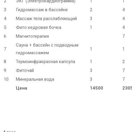
2
ЭКГ (Электрокардиограмма)
1
1
3
Гидромассаж в бассейне
2
4
4
Массаж тела расслабляющий
3
4
5
Фито кедровая бочка
1
4
6
Магнитотерапия
7
Сауна + бассейн с подводным
7
1
1
гидромассажем
8
Термоинфракрасная капсула
1
2
9
Фиточай
3
7
10
Минеральная вода
3
7
Цена
14500
230