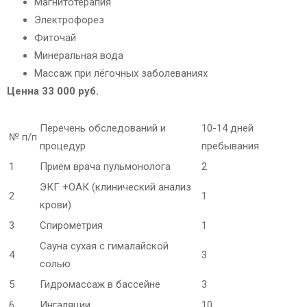
Магнитотерапия
Электрофорез
Фиточай
Минеральная вода
Массаж при лёгочных заболеваниях
Ценна 33 000 руб.
Перечень обследований и
10-14 дней
№ п/п
процедур
пребывания
1
Прием врача пульмонолога
2
ЭКГ +ОАК (клинический анализ
2
1
крови)
3
Спирометрия
1
Сауна сухая с гималайской
4
3
солью
5
Гидромассаж в бассейне
3
6
Ингаляции
10