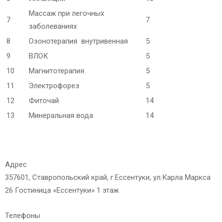
Массаж при легочных
7
7
заболеваниях
8
Озонотерапия внутривенная
5
9
ВЛОК
5
10
Магнитотерапия
5
11
Электрофорез
5
12
Фиточай
14
13
Минеральная вода
14
Адрес
357601, Ставропольский край, г.Ессентуки, ул.Карла Маркса
26 Гостиница «Ессентуки» 1 этаж
Телефоны